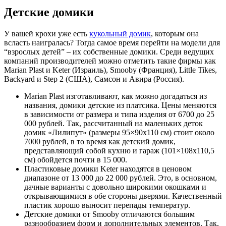
Детские домики
У вашей крохи уже есть
кукольный домик
, которым она
всласть наигралась? Тогда самое время перейти на модели для
“взрослых детей” – их собственные домики. Среди ведущих
компаний производителей можно отметить такие фирмы как
Marian Plast и Keter (Израиль), Smooby (Франция), Little Tikes,
Backyard и Step 2 (США), Самсон и Авира (Россия).
Marian Plast изготавливают, как можно догадаться из
названия, домики детские из платсика. Цены меняются
в зависимости от размера и типа изделия от 6700 до 25
000 рублей. Так, рассчитанный на маленьких деток
домик «Лилипут» (размеры 95×90х110 см) стоит около
7000 рублей, в то время как детский домик,
представляющий собой кухню и гараж (101×108х110,5
см) обойдется почти в 15 000.
Пластиковые домики Keter находятся в ценовом
диапазоне от 13 000 до 22 000 рублей. Это, в основном,
дачные варианты с довольно широкими окошками и
открывающимися в обе стороны дверями. Качественный
пластик хорошо выносит перепады температур.
Детские домики от Smooby отличаются большим
разнообразием форм и дополнительных элементов. Так,