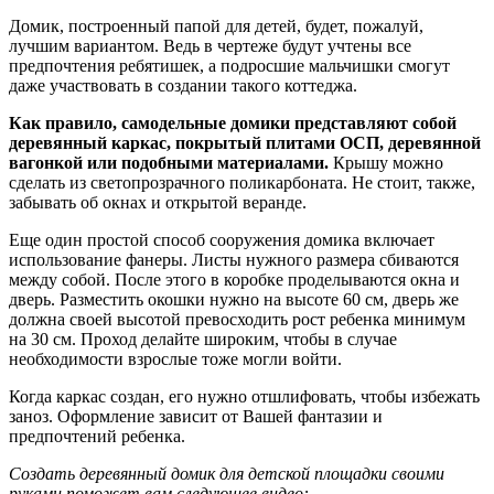
Домик, построенный папой для детей, будет, пожалуй,
лучшим вариантом. Ведь в чертеже будут учтены все
предпочтения ребятишек, а подросшие мальчишки смогут
даже участвовать в создании такого коттеджа.
Как правило, самодельные домики представляют собой
деревянный каркас, покрытый плитами ОСП, деревянной
вагонкой или подобными материалами.
Крышу можно
сделать из светопрозрачного поликарбоната. Не стоит, также,
забывать об окнах и открытой веранде.
Еще один простой способ сооружения домика включает
использование фанеры. Листы нужного размера сбиваются
между собой. После этого в коробке проделываются окна и
дверь. Разместить окошки нужно на высоте 60 см, дверь же
должна своей высотой превосходить рост ребенка минимум
на 30 см. Проход делайте широким, чтобы в случае
необходимости взрослые тоже могли войти.
Когда каркас создан, его нужно отшлифовать, чтобы избежать
заноз. Оформление зависит от Вашей фантазии и
предпочтений ребенка.
Создать деревянный домик для детской площадки своими
руками поможет вам следующее видео: