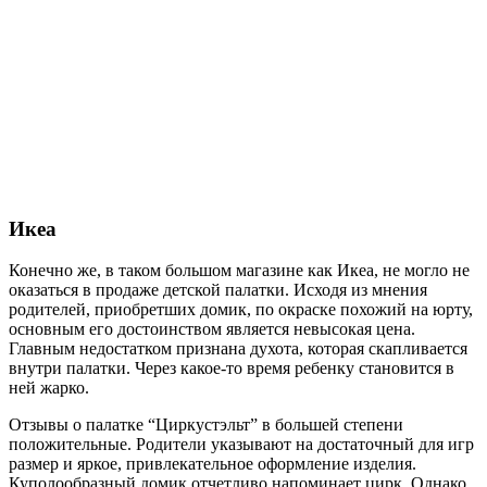
Икеа
Конечно же, в таком большом магазине как Икеа, не могло не
оказаться в продаже детской палатки. Исходя из мнения
родителей, приобретших домик, по окраске похожий на юрту,
основным его достоинством является невысокая цена.
Главным недостатком признана духота, которая скапливается
внутри палатки. Через какое-то время ребенку становится в
ней жарко.
Отзывы о палатке “Циркустэльт” в большей степени
положительные. Родители указывают на достаточный для игр
размер и яркое, привлекательное оформление изделия.
Куполообразный домик отчетливо напоминает цирк. Однако