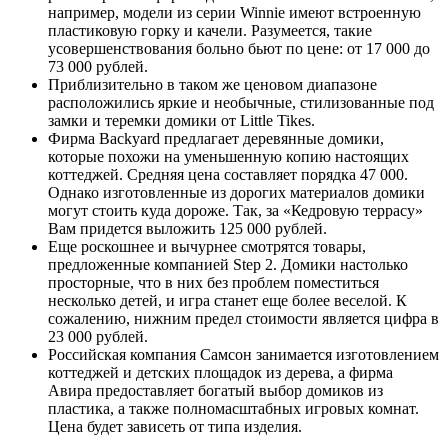
например, модели из серии Winnie имеют встроенную
пластиковую горку и качели. Разумеется, такие
усовершенствования больно бьют по цене: от 17 000 до
73 000 рублей.
Приблизительно в таком же ценовом диапазоне
расположились яркие и необычные, стилизованные под
замки и теремки домики от Little Tikes.
Фирма Backyard предлагает деревянные домики,
которые похожи на уменьшенную копию настоящих
коттеджей. Средняя цена составляет порядка 47 000.
Однако изготовленные из дорогих материалов домики
могут стоить куда дороже. Так, за «Кедровую террасу»
Вам придется выложить 125 000 рублей.
Еще роскошнее и вычурнее смотрятся товары,
предложенные компанией Step 2. Домики настолько
просторные, что в них без проблем поместиться
несколько детей, и игра станет еще более веселой. К
сожалению, нижним предел стоимости является цифра в
23 000 рублей.
Российская компания Самсон занимается изготовлением
коттеджей и детских площадок из дерева, а фирма
Авира предоставляет богатый выбор домиков из
пластика, а также полномасштабных игровых комнат.
Цена будет зависеть от типа изделия.