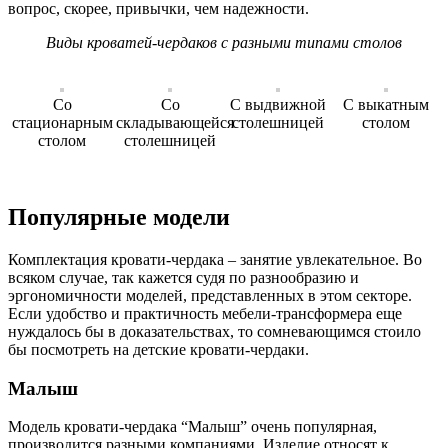
вопрос, скорее, привычки, чем надежности.
Виды кроватей-чердаков с разными типами столов
Со
Cо
C выдвижной
C выкатным
стационарным
складывающейся
столешницей
столом
столом
столешницей
Популярные модели
Комплектация кровати-чердака – занятие увлекательное. Во
всяком случае, так кажется судя по разнообразию и
эргономичности моделей, представленных в этом секторе.
Если удобство и практичность мебели-трансформера еще
нуждалось бы в доказательствах, то сомневающимся стоило
бы посмотреть на детские кровати-чердаки.
Малыш
Модель кровати-чердака “Малыш” очень популярная,
производится разными компаниями. Изделие относят к