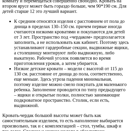
комнату и перемещаться совершенно свободно. Кровать на
втором ярусе может быть гораздо больше, чем 90*190 см. Для
детей старше 12 это лучший вариант.
К средним относятся изделия с расстоянием от пола до
днища в пределах 130–150 см. причем первые иногда
считаются низкими кроватями и покупаются для детей
от 3 лет. Пространство под «чердаком» предполагается
заполнить, а не использовать как кабинет. Поэтому здесь
устанавливают гардеробные секции, выдвижные ящики,
а столешницу монтируют либо выдвижную, либо
выкатную. Рабочий уголок появляется во время
приготовления уроков, а затем убирается.
Низкие детские кровати – модели с высотой от 115 до
130 см. расстояние от днища до пола, соответственно,
еще меньше. Здесь угроза падения минимальная,
поэтому изделие можно смело покупать для маленького
ребенка. Заполнение проводится по типу предыдущего
– ящики и открытые полки, полностью занимающие
подкроватное пространство. Столик, если есть,
выдвижной.
Кровать-чердак большой высоты может быть как
самостоятельным изделием, то есть наполнение выбирается
произвольно, так и с комплектацией – стол, тумбы, шкаф и