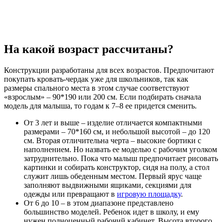
На какой возраст рассчитаны?
Конструкции разработаны для всех возрастов. Предпочитают
покупать кровать-чердак уже для школьников, так как
размеры спального места в этом случае соответствуют
«взрослым» – 90*190 или 200 см. Если подбирать сначала
модель для малыша, то годам к 7–8 ее придется сменить.
От 3 лет и выше – изделие отличается компактными
размерами – 70*160 см, и небольшой высотой – до 120
см. Вторая отличительна черта – высокие бортики с
наполнением. Но назвать ее моделью с рабочим уголком
затруднительно. Пока что малыш предпочитает рисовать
картинки и собирать конструктор, сидя на полу, а стол
служит лишь обеденным местом. Первый ярус чаще
заполняют выдвижными ящиками, секциями для
одежды или превращают в
игровую площадку
.
От 6 до 10 – в этом диапазоне представлено
большинство моделей. Ребенок идет в школу, и ему
нужен полноценный рабочий кабинет. Высота второго