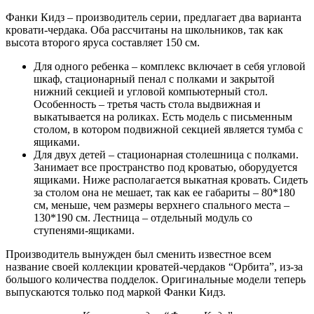
Фанки Кидз – производитель серии, предлагает два варианта
кровати-чердака. Оба рассчитаны на школьников, так как
высота второго яруса составляет 150 см.
Для одного ребенка – комплекс включает в себя угловой
шкаф, стационарный пенал с полками и закрытой
нижний секцией и угловой компьютерный стол.
Особенность – третья часть стола выдвижная и
выкатывается на роликах. Есть модель с письменным
столом, в котором подвижной секцией является тумба с
ящиками.
Для двух детей – стационарная столешница с полками.
Занимает все пространство под кроватью, оборудуется
ящиками. Ниже располагается выкатная кровать. Сидеть
за столом она не мешает, так как ее габариты – 80*180
см, меньше, чем размеры верхнего спального места –
130*190 см. Лестница – отдельный модуль со
ступенями-ящиками.
Производитель вынужден был сменить известное всем
название своей коллекции кроватей-чердаков “Орбита”, из-за
большого количества подделок. Оригинальные модели теперь
выпускаются только под маркой Фанки Кидз.