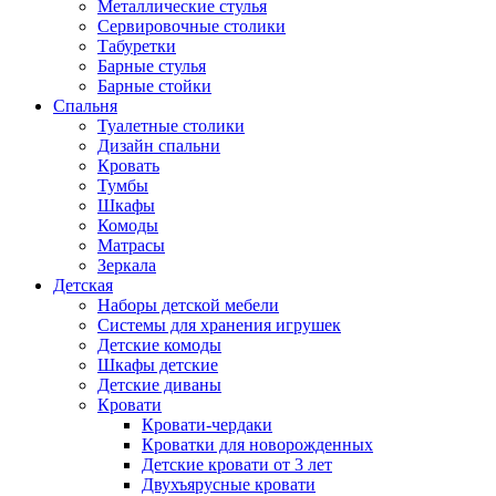
Металлические стулья
Сервировочные столики
Табуретки
Барные стулья
Барные стойки
Спальня
Туалетные столики
Дизайн спальни
Кровать
Тумбы
Шкафы
Комоды
Матрасы
Зеркала
Детская
Наборы детской мебели
Системы для хранения игрушек
Детские комоды
Шкафы детские
Детские диваны
Кровати
Кровати-чердаки
Кроватки для новорожденных
Детские кровати от 3 лет
Двухъярусные кровати