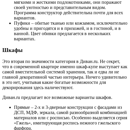
мягкими и жесткими подлокотниками, они поражают
своей уютностью и представительным видом.
Программа конструктор действительна почти для всех
вариантов.
Пуфики – обитые тканью или кожзамом, исключительно
удобны и пригодятся и в прихожей, и в гостиной, и в
ванной. Цвет обивки предлагается в нескольких
вариантах.
Шкафы
Это вторая по значимости категория в Диван.ru. Не секрет,
что в современной квартире именно шкаф-купе выступает как
самой вместительной системой хранения, так и едва ли не
главной декоративной частью интерьера. Ничего удивительно
в это нет, учитывая какие богатые возможности для
декорирования здесь наличествуют.
Диван.ru предлагает все возможные варианты шкафов.
Прямые – 2-х и 3-дверные конструкции с фасадами из
ДСП, МДФ, зеркала, самой разнообразной комбинацией
материалов или с росписью. Особенно выделяется серия
«Гжель», имитирующая роспись нежного гжельского
фарфора.