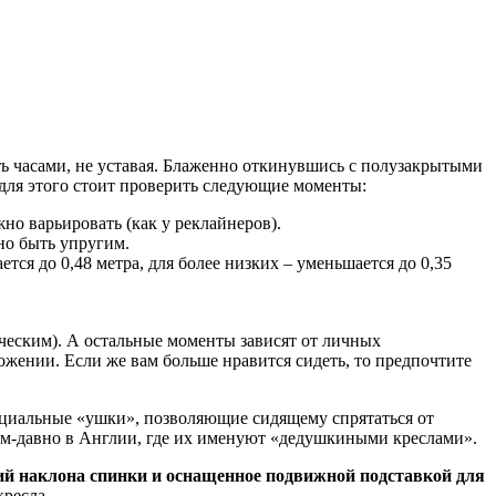
ь часами, не уставая. Блаженно откинувшись с полузакрытыми
А для этого стоит проверить следующие моменты:
но варьировать (как у реклайнеров).
жно быть упругим.
тся до 0,48 метра, для более низких – уменьшается до 0,35
ческим). А остальные моменты зависят от личных
ожении. Если же вам больше нравится сидеть, то предпочтите
пециальные «ушки», позволяющие сидящему спрятаться от
ным-давно в Англии, где их именуют «дедушкиными креслами».
ий наклона спинки и оснащенное подвижной подставкой для
кресла.