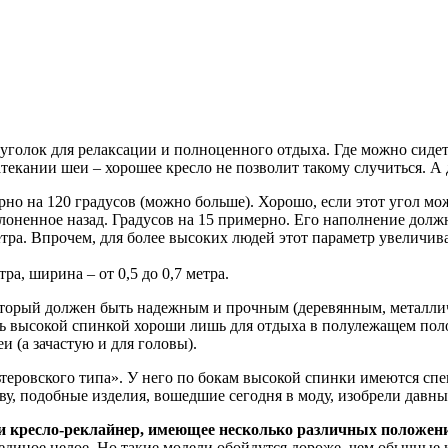
голок для релаксации и полноценного отдыха. Где можно сидет
затекании шеи – хорошее кресло не позволит такому случиться. 
о на 120 градусов (можно больше). Хорошо, если этот угол мож
аклоненное назад. Градусов на 15 примерно. Его наполнение дол
ра. Впрочем, для более высоких людей этот параметр увеличивае
ра, ширина – от 0,5 до 0,7 метра.
который должен быть надежным и прочным (деревянным, металли
ень высокой спинкой хороши лишь для отдыха в полулежащем пол
и (а зачастую и для головы).
льтеровского типа». У него по бокам высокой спинки имеются с
ову, подобные изделия, вошедшие сегодня в моду, изобрели дав
и кресло-реклайнер, имеющее несколько различных положен
единое целое. Но такие модели обойдутся дороже, чем обычные 