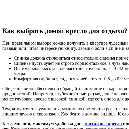
Как выбрать домой кресло для отдыха?
При правильном выборе можно получить в квартире чудесный у
глазами или читая интересную книгу. Забыв о боли в спине и 
Спинка должна отклоняться относительно сиденья примерн
Сиденье пусть будет не строго горизонтальное, а чуть н
Оптимальная высота сиденья относительно пола – 0,42 мет
метра.
Комфортная глубина у сиденья колеблется от 0,5 до 0,9 мет
Общее правило: обязательно обращайте внимание на каркас, 
предпочтений. Например, глубокие (от метра) модели с не оч
менее глубокое кресло с высокой спинкой, где есть опора для ше
Тем, кому хочется уединения, можно посоветовать кресло «во
лишних звуков и сквозняков. Как будто в домике сидишь. К сл
Без сомнения, максимум удобства даст
массажное кресло
ил
ног.
Которая может идти в комплекте или составлять с креслом 