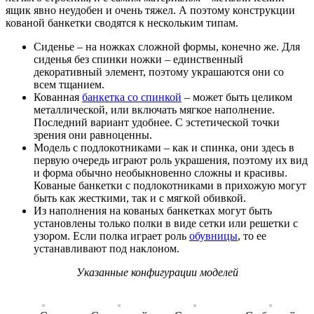
ящик явно неудобен и очень тяжел. А поэтому конструкции
кованой банкетки сводятся к нескольким типам.
Сиденье – на ножках сложной формы, конечно же. Для
сиденья без спинки ножки – единственный
декоративный элемент, поэтому украшаются они со
всем тщанием.
Кованная
банкетка со спинкой
– может быть целиком
металлической, или включать мягкое наполнение.
Последний вариант удобнее. С эстетической точки
зрения они равноценны.
Модель с подлокотниками – как и спинка, они здесь в
первую очередь играют роль украшения, поэтому их вид
и форма обычно необыкновенно сложны и красивы.
Кованые банкетки с подлокотниками в прихожую могут
быть как жесткими, так и с мягкой обивкой.
Из наполнения на кованых банкетках могут быть
установлены только полки в виде сетки или решетки с
узором. Если полка играет роль
обувницы
, то ее
устанавливают под наклоном.
Указанные конфигурации моделей