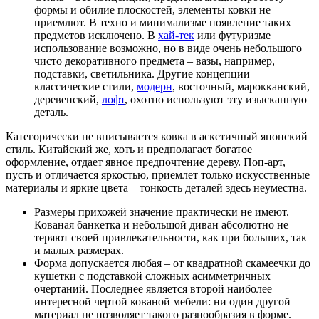
формы и обилие плоскостей, элементы ковки не
приемлют. В техно и минимализме появление таких
предметов исключено. В
хай-тек
или футуризме
использование возможно, но в виде очень небольшого
чисто декоративного предмета – вазы, например,
подставки, светильника. Другие концепции –
классические стили,
модерн
, восточный, марокканский,
деревенский,
лофт
, охотно используют эту изысканную
деталь.
Категорически не вписывается ковка в аскетичный японский
стиль. Китайский же, хоть и предполагает богатое
оформление, отдает явное предпочтение дереву. Поп-арт,
пусть и отличается яркостью, приемлет только искусственные
материалы и яркие цвета – тонкость деталей здесь неуместна.
Размеры прихожей значение практически не имеют.
Кованая банкетка и небольшой диван абсолютно не
теряют своей привлекательности, как при больших, так
и малых размерах.
Форма допускается любая – от квадратной скамеечки до
кушетки с подставкой сложных асимметричных
очертаний. Последнее является второй наиболее
интересной чертой кованой мебели: ни один другой
материал не позволяет такого разнообразия в форме.