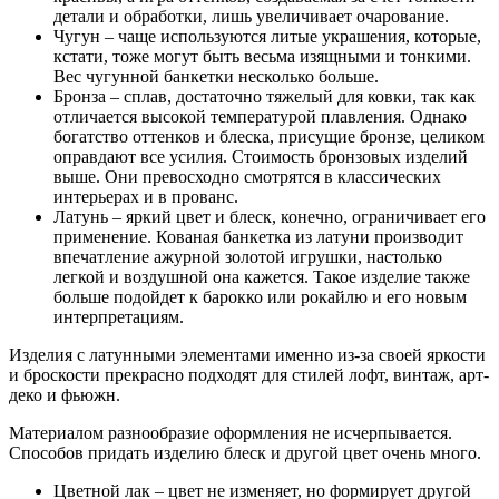
детали и обработки, лишь увеличивает очарование.
Чугун – чаще используются литые украшения, которые,
кстати, тоже могут быть весьма изящными и тонкими.
Вес чугунной банкетки несколько больше.
Бронза – сплав, достаточно тяжелый для ковки, так как
отличается высокой температурой плавления. Однако
богатство оттенков и блеска, присущие бронзе, целиком
оправдают все усилия. Стоимость бронзовых изделий
выше. Они превосходно смотрятся в классических
интерьерах и в прованс.
Латунь – яркий цвет и блеск, конечно, ограничивает его
применение. Кованая банкетка из латуни производит
впечатление ажурной золотой игрушки, настолько
легкой и воздушной она кажется. Такое изделие также
больше подойдет к барокко или рокайлю и его новым
интерпретациям.
Изделия с латунными элементами именно из-за своей яркости
и броскости прекрасно подходят для стилей лофт, винтаж, арт-
деко и фьюжн.
Материалом разнообразие оформления не исчерпывается.
Способов придать изделию блеск и другой цвет очень много.
Цветной лак – цвет не изменяет, но формирует другой