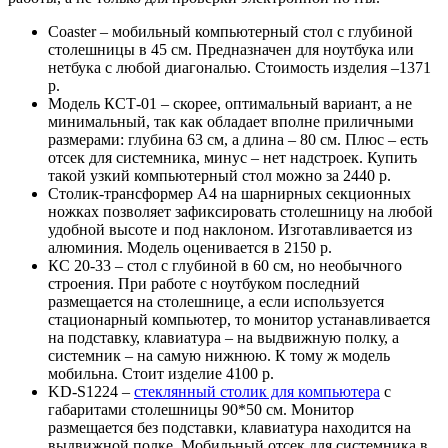
Coaster – мобильный компьютерный стол с глубиной
столешницы в 45 см. Предназначен для ноутбука или
нетбука с любой диагональю. Стоимость изделия –1371
р.
Модель КСТ-01 – скорее, оптимальный вариант, а не
минимальный, так как обладает вполне приличными
размерами: глубина 63 см, а длина – 80 см. Плюс – есть
отсек для системника, минус – нет надстроек. Купить
такой узкий компьютерный стол можно за 2440 р.
Столик-трансформер А4 на шарнирных секционных
ножках позволяет зафиксировать столешницу на любой
удобной высоте и под наклоном. Изготавливается из
алюминия. Модель оценивается в 2150 р.
КС 20-33 – стол с глубиной в 60 см, но необычного
строения. При работе с ноутбуком последний
размещается на столешнице, а если используется
стационарный компьютер, то монитор устанавливается
на подставку, клавиатура – на выдвижную полку, а
системник – на самую нижнюю. К тому ж модель
мобильна. Стоит изделие 4100 р.
KD-S1224 –
стеклянный столик для компьютера
с
габаритами столешницы 90*50 см. Монитор
размещается без подставки, клавиатура находится на
выдвижной полке. Мобильный отсек для системника в