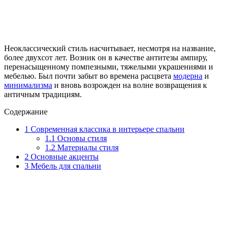
Неоклассический стиль насчитывает, несмотря на название,
более двухсот лет. Возник он в качестве антитезы ампиру,
перенасыщенному помпезными, тяжелыми украшениями и
мебелью. Был почти забыт во времена расцвета
модерна
и
минимализма
и вновь возрожден на волне возвращения к
античным традициям.
Содержание
1
Современная классика в интерьере спальни
1.1
Основы стиля
1.2
Материалы стиля
2
Основные акценты
3
Мебель для спальни