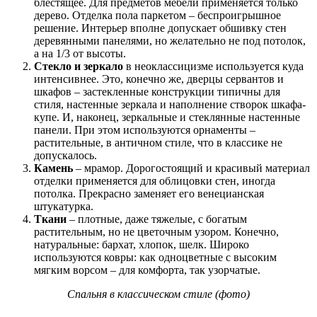
блестящее. Для предметов мебели применяется только
дерево. Отделка пола паркетом – беспроигрышное
решение. Интерьер вполне допускает обшивку стен
деревянными панелями, но желательно не под потолок,
а на 1/3 от высоты.
Стекло и зеркало
в неоклассицизме используется куда
интенсивнее. Это, конечно же, дверцы сервантов и
шкафов – застекленные конструкции типичны для
стиля, настенные зеркала и наполнение створок шкафа-
купе. И, наконец, зеркальные и стеклянные настенные
панели. При этом используются орнаменты –
растительные, в античном стиле, что в классике не
допускалось.
Камень
– мрамор. Дорогостоящий и красивый материал
отделки применяется для облицовки стен, иногда
потолка. Прекрасно заменяет его венецианская
штукатурка.
Ткани
– плотные, даже тяжелые, с богатым
растительным, но не цветочным узором. Конечно,
натуральные: бархат, хлопок, шелк. Широко
используются ковры: как одноцветные с высоким
мягким ворсом – для комфорта, так узорчатые.
Спальня в классическом стиле (фото)