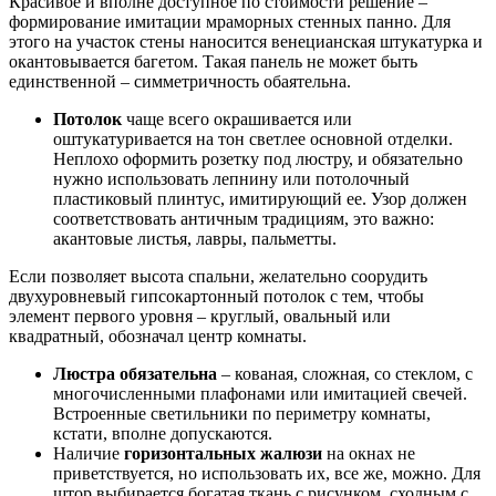
Красивое и вполне доступное по стоимости решение –
формирование имитации мраморных стенных панно. Для
этого на участок стены наносится венецианская штукатурка и
окантовывается багетом. Такая панель не может быть
единственной – симметричность обаятельна.
Потолок
чаще всего окрашивается или
оштукатуривается на тон светлее основной отделки.
Неплохо оформить розетку под люстру, и обязательно
нужно использовать лепнину или потолочный
пластиковый плинтус, имитирующий ее. Узор должен
соответствовать античным традициям, это важно:
акантовые листья, лавры, пальметты.
Если позволяет высота спальни, желательно соорудить
двухуровневый гипсокартонный потолок с тем, чтобы
элемент первого уровня – круглый, овальный или
квадратный, обозначал центр комнаты.
Люстра обязательна
– кованая, сложная, со стеклом, с
многочисленными плафонами или имитацией свечей.
Встроенные светильники по периметру комнаты,
кстати, вполне допускаются.
Наличие
горизонтальных жалюзи
на окнах не
приветствуется, но использовать их, все же, можно. Для
штор выбирается богатая ткань с рисунком, сходным с