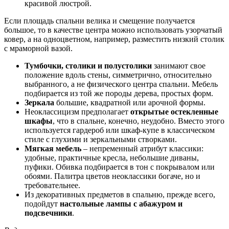
красивой люстрой.
Если площадь спальни велика и смещение получается
большое, то в качестве центра можно использовать узорчатый
ковер, а на одноцветном, например, разместить низкий столик
с мраморной вазой.
Тумбочки, столики и полустолики
занимают свое
положение вдоль стены, симметрично, относительно
выбранного, а не физического центра спальни. Мебель
подбирается из той же породы дерева, простых форм.
Зеркала
большие, квадратной или арочной формы.
Неоклассицизм предполагает
открытые остекленные
шкафы
, что в спальне, конечно, неудобно. Вместо этого
используется гардероб или шкаф-купе в классическом
стиле с глухими и зеркальными створками.
Мягкая мебель
– непременный атрибут классики:
удобные, практичные кресла, небольшие диваны,
пуфики. Обивка подбирается в тон с покрывалом или
обоями. Палитра цветов неоклассики богаче, но и
требовательнее.
Из декоративных предметов в спальню, прежде всего,
подойдут
настольные лампы с абажуром и
подсвечники
.