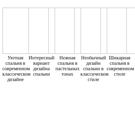
Уютная
Интересный
Нежная
Необычный
Шикарная
спальня в
вариант
спальня в
дизайн
спальня в
современном
дизайна
пастельных
спальни в
современном
классическом
спальни
тонах
классическом
стиле
дизайне
стиле