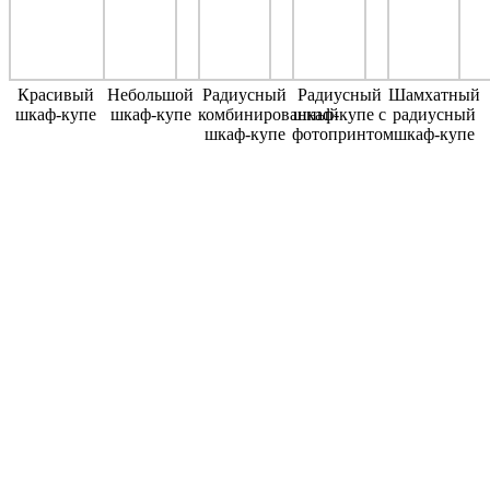
Красивый
Небольшой
Радиусный
Радиусный
Шамхатный
шкаф-купе
шкаф-купе
комбинированный
шкаф-купе с
радиусный
шкаф-купе
фотопринтом
шкаф-купе