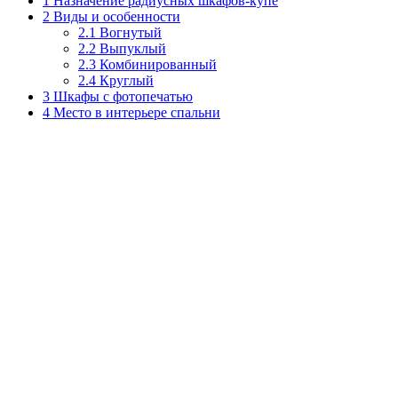
1
Назначение радиусных шкафов-купе
2
Виды и особенности
2.1
Вогнутый
2.2
Выпуклый
2.3
Комбинированный
2.4
Круглый
3
Шкафы с фотопечатью
4
Место в интерьере спальни