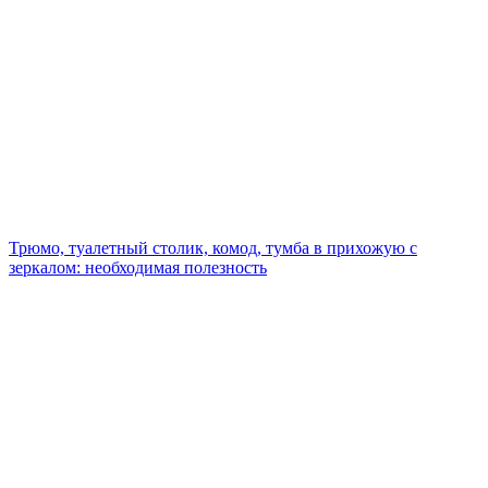
Трюмо, туалетный столик, комод, тумба в прихожую с
зеркалом: необходимая полезность