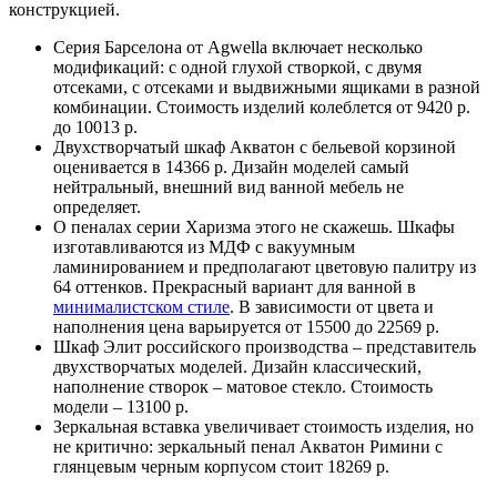
конструкцией.
Серия Барселона от Agwella включает несколько
модификаций: с одной глухой створкой, с двумя
отсеками, с отсеками и выдвижными ящиками в разной
комбинации. Стоимость изделий колеблется от 9420 р.
до 10013 р.
Двухстворчатый шкаф Акватон с бельевой корзиной
оценивается в 14366 р. Дизайн моделей самый
нейтральный, внешний вид ванной мебель не
определяет.
О пеналах серии Харизма этого не скажешь. Шкафы
изготавливаются из МДФ с вакуумным
ламинированием и предполагают цветовую палитру из
64 оттенков. Прекрасный вариант для ванной в
минималистском стиле
. В зависимости от цвета и
наполнения цена варьируется от 15500 до 22569 р.
Шкаф Элит российского производства – представитель
двухстворчатых моделей. Дизайн классический,
наполнение створок – матовое стекло. Стоимость
модели – 13100 р.
Зеркальная вставка увеличивает стоимость изделия, но
не критично: зеркальный пенал Акватон Римини с
глянцевым черным корпусом стоит 18269 р.