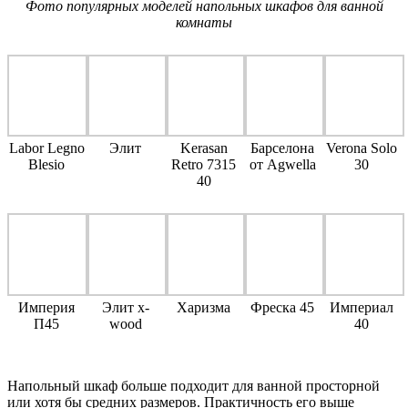
Фото популярных моделей напольных шкафов для ванной
комнаты
Labor Legno
Элит
Kerasan
Барселона
Verona Solo
Blesio
Retro 7315
от Agwella
30
40
Империя
Элит x-
Харизма
Фреска 45
Империал
П45
wood
40
Напольный шкаф больше подходит для ванной просторной
или хотя бы средних размеров. Практичность его выше