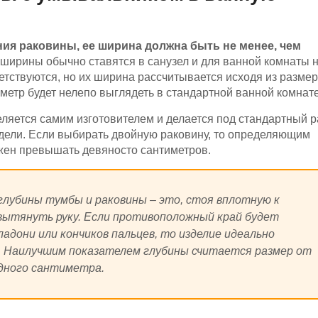
ния раковины, ее ширина должна быть не менее, чем
ирины обычно ставятся в санузел и для ванной комнаты 
етствуются, но их ширина рассчитывается исходя из разме
етр будет нелепо выглядеть в стандартной ванной комнате
еляется самим изготовителем и делается под стандартный 
одели. Если выбирать двойную раковину, то определяющим
жен превышать девяносто сантиметров.
глубины тумбы и раковины – это, стоя вплотную к
вытянуть руку. Если противоположный край будет
ладони или кончиков пальцев, то изделие идеально
. Наилучшим показателем глубины считается размер от
дного сантиметра.