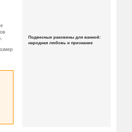
не
ров
Подвесные раковины для ванной:
.
народная любовь и признание
размер