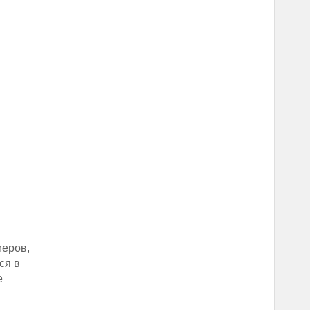
меров,
ся в
е