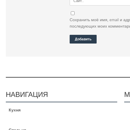
Сохранить моё имя, email и ад
последующих моих комментари
НАВИГАЦИЯ
М
Кухня
Спальня