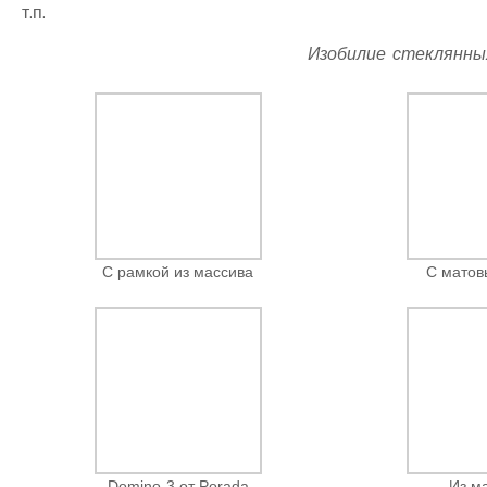
т.п.
Изобилие стеклянны
С рамкой из массива
С матов
Domino-3 от Porada
Из м