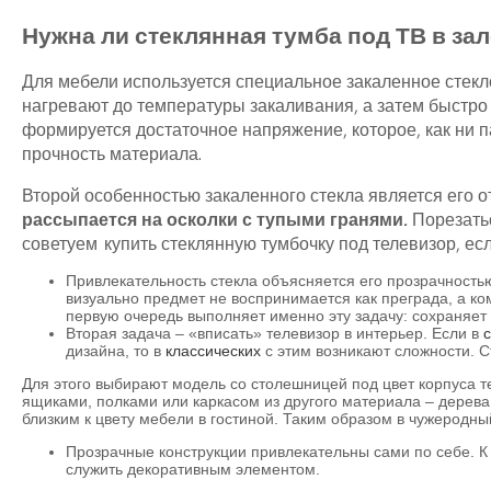
Нужна ли стеклянная тумба под ТВ в зал
Для мебели используется специальное закаленное стекло
нагревают до температуры закаливания, а затем быстро 
формируется достаточное напряжение, которое, как ни 
прочность материала.
Второй особенностью закаленного стекла является его о
рассыпается на осколки с тупыми гранями.
Порезатьс
советуем купить стеклянную тумбочку под телевизор, есл
Привлекательность стекла объясняется его прозрачностью
визуально предмет не воспринимается как преграда, а ко
первую очередь выполняет именно эту задачу: сохраняет 
Вторая задача – «вписать» телевизор в интерьер. Если в
дизайна, то в
классических
с этим возникают сложности. С
Для этого выбирают модель со столешницей под цвет корпуса те
ящиками, полками или каркасом из другого материала – дерев
близким к цвету мебели в гостиной. Таким образом в чужеродны
Прозрачные конструкции привлекательны сами по себе. К
служить декоративным элементом.