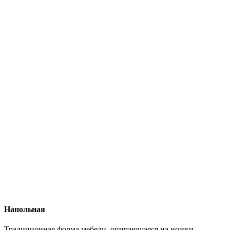
Напольная
Традиционная форма мебели, опирающаяся на ножки,